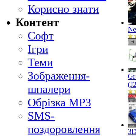
Корисно знати
Контент
Ne
Софт
Ігри
Теми
Зображення-
Gr
(J
шпалери
Обрізка MP3
SMS-
поздоровлення
3D