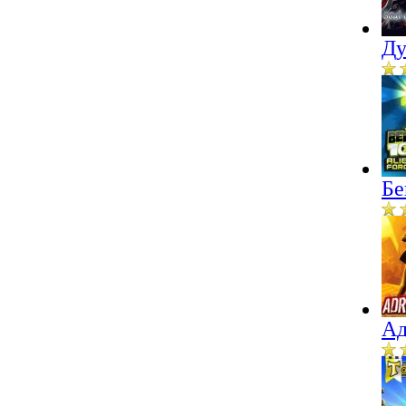
Ду
Бе
Ад