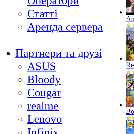
Оператори
Статті
An
Аренда сервера
Партнери та друзі
ASUS
Re
Bloody
Cougar
realme
Bo
Lenovo
Infinix