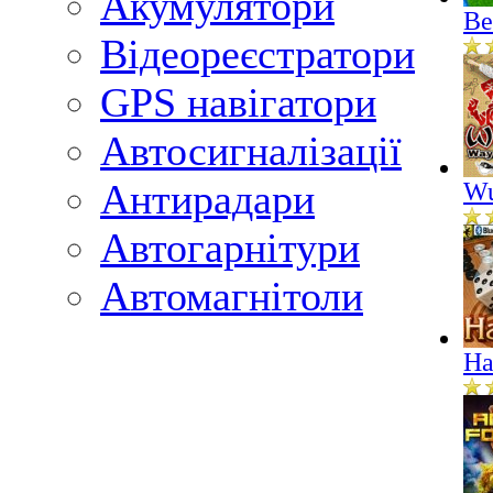
Акумулятори
Ве
Відеореєстратори
GPS навігатори
Автосигналізації
Антирадари
Wu
Автогарнітури
Автомагнітоли
На