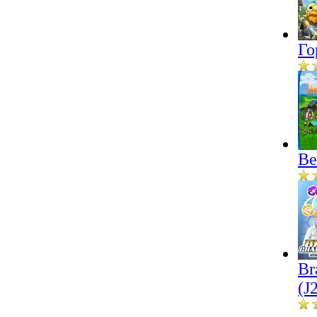
Го
Ве
Br
(J