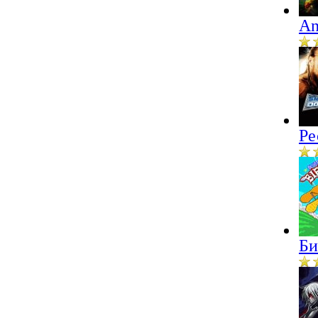
An
Ре
Би