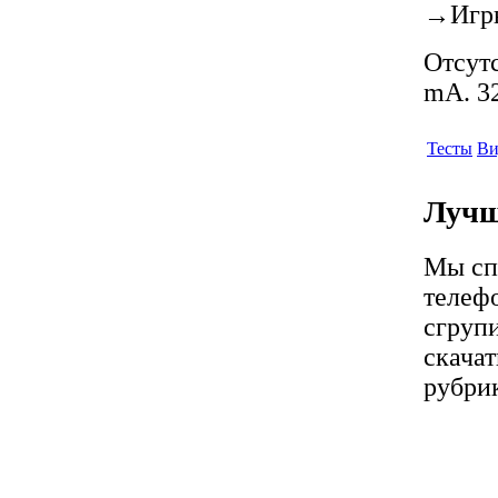
→
Игр
Отсутс
mA. 32
Тесты
Ви
Лучш
Мы сп
телефо
сгрупи
скачат
рубрик