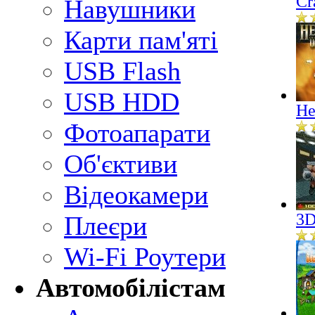
Cr
Навушники
Карти пам'яті
USB Flash
USB HDD
He
Фотоапарати
Об'єктиви
Відеокамери
3D
Плеєри
Wi-Fi Роутери
Автомобілістам