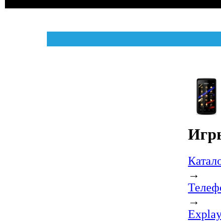
Игры
Катал
→
Телеф
→
Expla